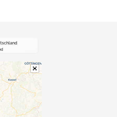
utschland
nd