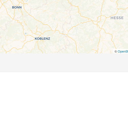
©
OpenSt