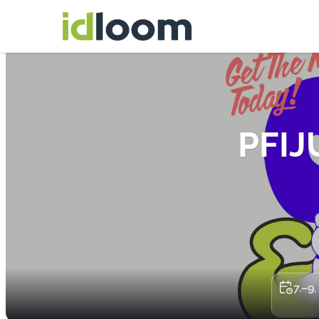
PFIJ
7.–9.