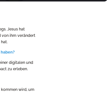
egs. Jesus hat
d von ihm verändert
 hat.
t haben?
iner digitalen und
pact zu erleben.
er kommen wird, um